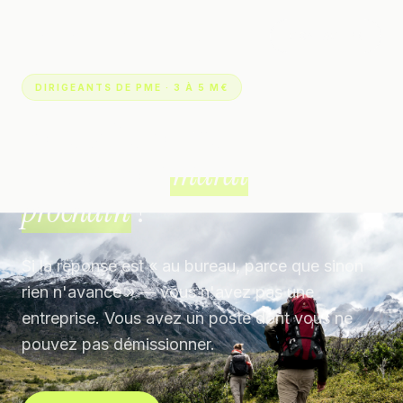
AUDACE CONSULTING
CONTACTER
DIRIGEANTS DE PME · 3 À 5 M€
Votre boîte tourne.
Où êtes-vous
mardi
prochain
?
Si la réponse est « au bureau, parce que sinon
rien n'avance » — vous n'avez pas une
entreprise. Vous avez un poste dont vous ne
pouvez pas démissionner.