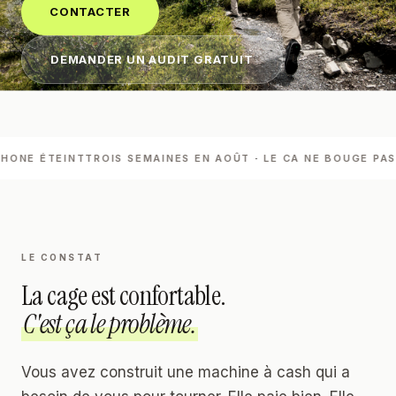
CONTACTER
DEMANDER UN AUDIT GRATUIT
NE ÉTEINT
TROIS SEMAINES EN AOÛT
·
LE CA NE BOUGE PAS
UN
LE CONSTAT
La cage est confortable.
C'est ça le problème.
Vous avez construit une machine à cash qui a